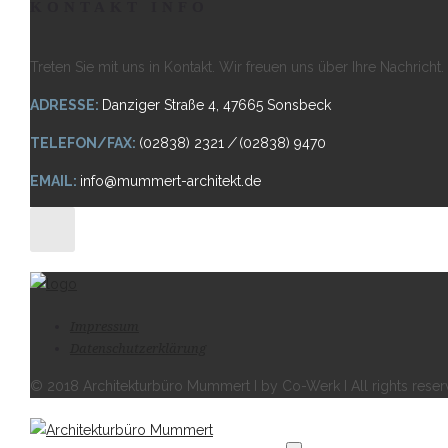
KONTAKT INFO
Treten Sie mit uns in Kontakt. Wir freuen uns über Ihre Nachricht.
ADRESSE:
Danziger Straße 4, 47665 Sonsbeck
TELEFON/FAX:
(02838) 2321
/
(02838) 9470
EMAIL:
info@mummert-architekt.de
Impressum
Datenschutzerklärung
© 2018 Architekturbüro Mummert I by Co-Werk I All rights rese