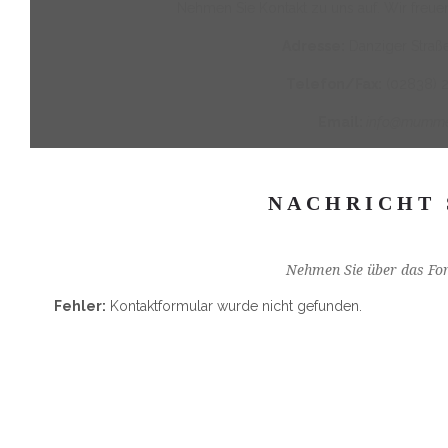
Nehmen Sie Kontakt zu uns auf. Wir freuen
Adresse:
Danziger Straß
Telefon/Fax:
(02838) 2
Email:
info@mummer
NACHRICHT 
Nehmen Sie über das For
Fehler:
Kontaktformular wurde nicht gefunden.